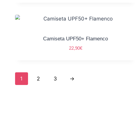
Camiseta UPF50+ Flamenco
22,90
€
1
2
3
→