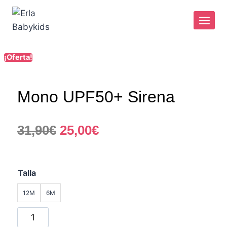
¡Oferta!
Mono UPF50+ Sirena
31,90
€
25,00
€
Talla
12M
6M