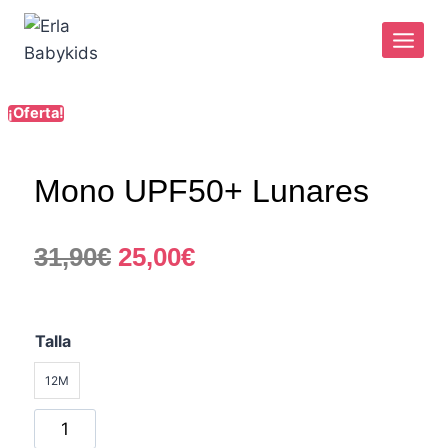
¡Oferta!
Mono UPF50+ Lunares
31,90
€
25,00
€
Talla
12M