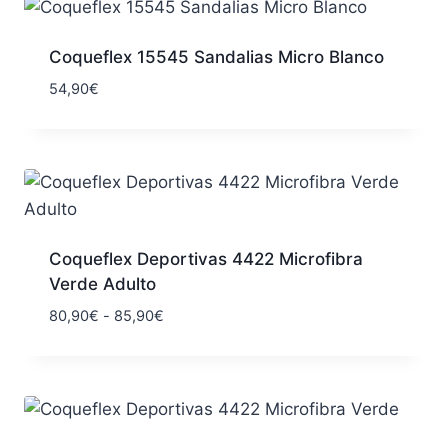
Coqueflex 15545 Sandalias Micro Blanco
54,90
€
Coqueflex Deportivas 4422 Microfibra
Verde Adulto
Rango
80,90
€
-
85,90
€
de
precios:
desde
80,90€
hasta