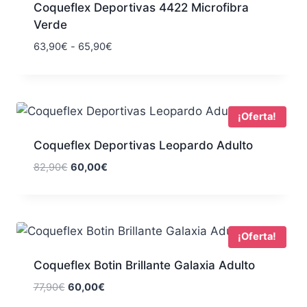
85,90€
Coqueflex Deportivas 4422 Microfibra
Verde
Rango
63,90
€
-
65,90
€
de
precios:
desde
63,90€
¡Oferta!
hasta
65,90€
Coqueflex Deportivas Leopardo Adulto
El
El
82,90
€
60,00
€
precio
precio
original
actual
era:
es:
82,90€.
60,00€.
¡Oferta!
Coqueflex Botin Brillante Galaxia Adulto
El
El
77,90
€
60,00
€
precio
precio