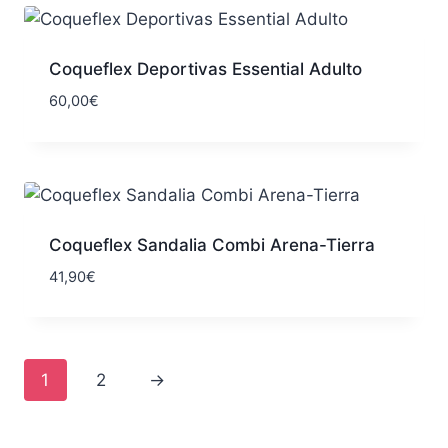
55,00€
hasta
65,00€
Coqueflex Deportivas Essential Adulto
60,00
€
Coqueflex Sandalia Combi Arena-Tierra
41,90
€
1
2
→