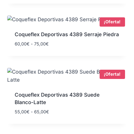
original
actual
era:
es:
77,90€.
60,00€.
¡Oferta!
Coqueflex Deportivas 4389 Serraje Piedra
Rango
60,00
€
-
75,00
€
de
precios:
desde
60,00€
¡Oferta!
hasta
75,00€
Coqueflex Deportivas 4389 Suede
Blanco-Latte
Rango
55,00
€
-
65,00
€
de
precios:
desde