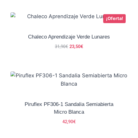
original
actual
era:
es:
33,90€.
25,00€.
¡Oferta!
Chaleco Aprendizaje Verde Lunares
El
El
31,90
€
23,50
€
precio
precio
original
actual
era:
es:
31,90€.
23,50€.
Piruflex PF306-1 Sandalia Semiabierta
Micro Blanca
42,90
€