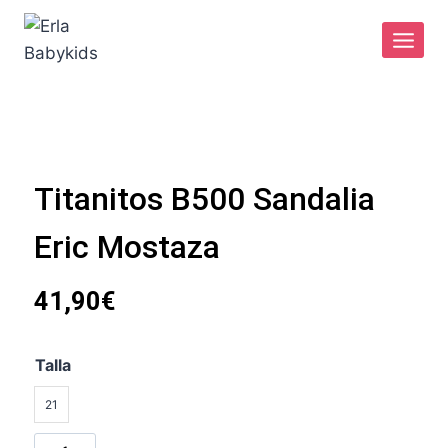
Saltar
al
contenido
Titanitos B500 Sandalia
Eric Mostaza
41,90
€
Talla
21
Titanitos