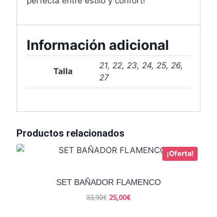
perfecta entre estilo y confort!
Información adicional
21, 22, 23, 24, 25, 26,
Talla
27
Productos relacionados
¡Oferta!
SET BAÑADOR FLAMENCO
El
El
33,90
€
25,00
€
precio
precio